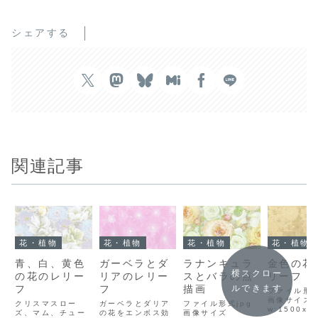
シェアする
関連記事
花・植物
花・植物
花・植物
花・植物
青、白、黄色
ガーベラとダ
ラナンキュラ
金色の花
横スクロー
の花のレリー
リアのレリー
スとバラの点
リーフ
フ
フ
描画
ルできます
ファイル形式
画像サイズ
クリスマスロー
ガーベラとダリア
ファイル形式jpg
w:1500x
ズ、マム、チュー
の花をエンボス効
画像サイズ