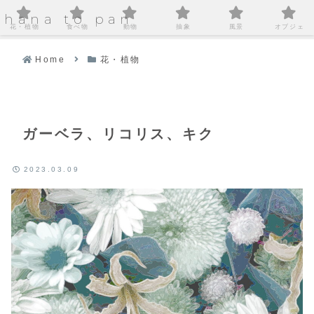
hana to pan
花・植物
食べ物
動物
抽象
風景
オブジェ
Home
花・植物
ガーベラ、リコリス、キク
2023.03.09