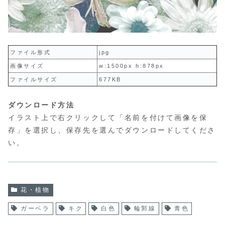
ファイル形式
jpg
画像サイズ
w:1500px h:878px
ファイルサイズ
677KB
ダウンロード方法
イラスト上で右クリックして「名前を付けて画像を保
存」を選択し、保存先を選んでダウンロードしてくださ
い。
花・植物
ガーベラ
キク
白色
輪郭線
青色