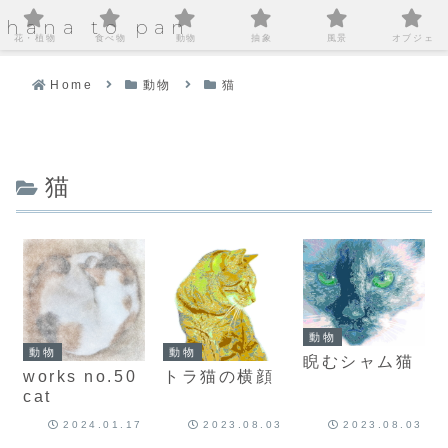
hana to pan
花・植物
食べ物
動物
抽象
風景
オブジェ
Home
動物
猫
猫
動物
動物
動物
睨むシャム猫
works no.50
トラ猫の横顔
cat
2024.01.17
2023.08.03
2023.08.03