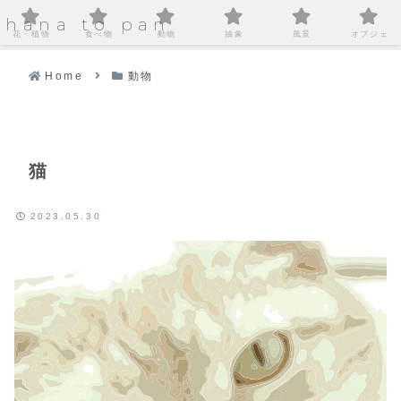
hana to pan
花・植物
食べ物
動物
抽象
風景
オブジェ
Home
動物
猫
2023.05.30