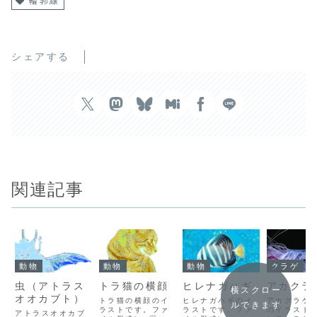
輪郭線
シェアする
関連記事
動物
動物
動物
クラゲ
虫（アトラス
トラ猫の横顔
ヒレナガハギ
アカクラ
横スクロー
オオカブト）
トラ猫の横顔のイ
ヒレナガハギのイ
アカクラゲ
ルできます
ラストです。ファ
ラストです。ファ
のイラスト
アトラスオオカブ