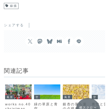
線描
シェアする
関連記事
風景
空
風景
空
works no.40
緑の草原と青
銀杏の落ち葉
青空と雲
横スクロー
christmas
空
の点描画
描画