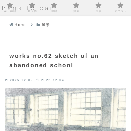
hana to pan
花・植物
食べ物
動物
抽象
風景
オブジェ
Home
風景
works no.62 sketch of an
abandoned school
2025.12.02
2025.12.04