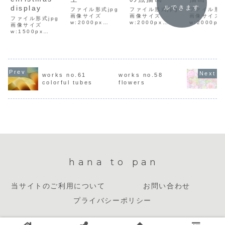
display
ルできます
ファイル形式jpg
ファイル形式jpg
ファイル形式
画像サイズ
画像サイズ
画像サイズ
ファイル形式jpg
w:2000px
w:2000px
w:2000px
画像サイズ
h:1335pxファイ
h:1334pxファイ
h:1500p
w:1500px
ルサイズ552KBダ
ルサイズ1.3MBダ
ルサイズ1M
h:965pxファイル
ウンロード方法イ
ウンロード方法イ
ンロード方
サイズ875KBダウ
ラスト上で右クリ
ラスト上で右クリ
スト上で右
ンロード方法イラ
ックして「名前を
ックして「名前を
クして「名
スト上で右クリッ
付けて画像を保
付けて画像を保
けて画像を
クして「名前を付
存」を選択し、保
存」を選択し、保
を選択し、
けて画像を保存」
存先を選んでダウ
存先を選んでダウ
を選んでダ
works no.61
works no.58
を選択し、保存先
ンロードしてくだ
ンロードしてくだ
ードしてく
colorful tubes
flowers
を選んでダウンロ
さい。
さい。
い。
ードしてくださ
い。クレジット・
リンク・連絡不要
hana to pan
当サイトのご利用について
お問い合わせ
プライバシーポリシー