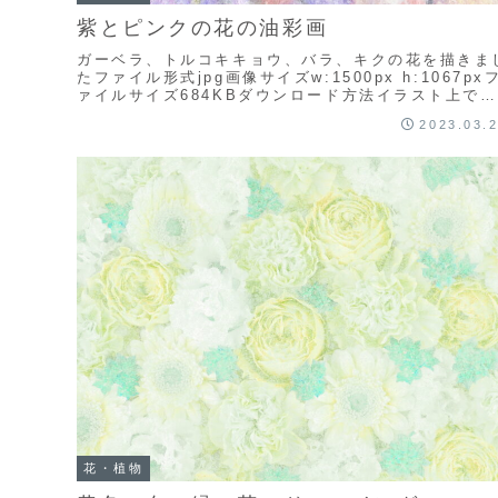
紫とピンクの花の油彩画
ガーベラ、トルコキキョウ、バラ、キクの花を描きま
たファイル形式jpg画像サイズw:1500px h:1067px
ァイルサイズ684KBダウンロード方法イラスト上で右
クリックして「名前を付けて画像を...
2023.03.
花・植物