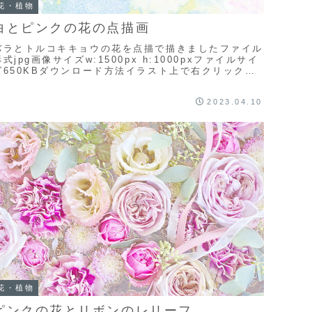
花・植物
白とピンクの花の点描画
バラとトルコキキョウの花を点描で描きましたファイル
形式jpg画像サイズw:1500px h:1000pxファイルサイ
ズ650KBダウンロード方法イラスト上で右クリックし
て「名前を付けて画像を保存」を選...
2023.04.10
花・植物
ピンクの花とリボンのレリーフ