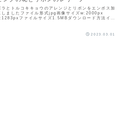
バラとトルコキキョウのアレンジとリボンをエンボス加
工しましたファイル形式jpg画像サイズw:2000px
h:1283pxファイルサイズ1.5MBダウンロード方法イラ
スト上で右クリックして「名前を付け...
2023.03.01