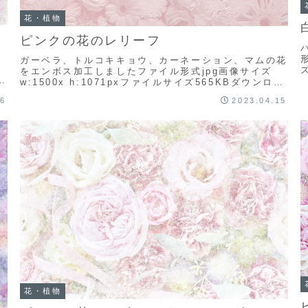
花・植物
ピンクの花のレリーフ
ァ
ガーベラ、トルコキキョウ、カーネーション、マムの花
をエンボス加工しましたファイル形式jpg画像サイズ
存
w:1500x h:1071pxファイルサイズ565KBダウンロー
ド方法イラスト上で右クリックして「...
26
2023.04.15
花・植物