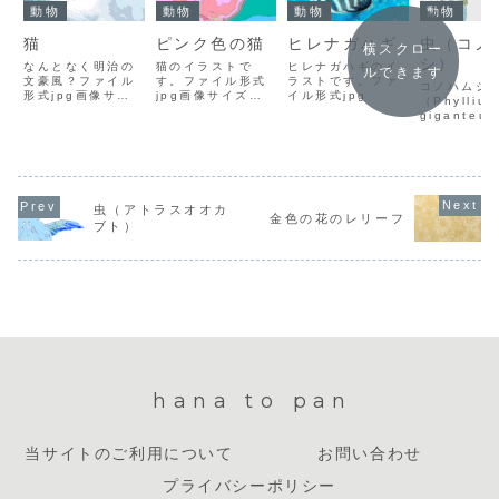
動物
動物
動物
動物
猫
ピンク色の猫
ヒレナガハギ
虫（コノ
横スクロー
シ）
なんとなく明治の
猫のイラストで
ヒレナガハギのイ
ルできます
文豪風？ファイル
す。ファイル形式
ラストです。ファ
コノハムシ
形式jpg画像サイ
jpg画像サイズ
イル形式jpg
（Phyllium
ズw:1500px
w:1500px
giganteu
h:1000pxファイ
h:1000pxファイ
Hausleith
ルサイズ389KBダ
ルサイズ406KBダ
のイラスト
ウンロード方法イ
ウンロード方法イ
名前の通り
ラスト上で右クリ
ラスト上で右クリ
ぱに擬態す
ックして「名前を
ックして「名前を
です。ファ
付けて画像を保
付けて画像を保
式jpg
虫（アトラスオオカ
存」を選択し、保
存」を選択し、保
金色の花のレリーフ
存先を選んでダウ
存先を選んでダウ
ブト）
ンロードしてくだ
ンロードしてくだ
さい。
さい。
hana to pan
当サイトのご利用について
お問い合わせ
プライバシーポリシー