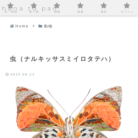
hana to pan
花・植物
食べ物
動物
抽象
風景
オブジェ
Home
動物
虫（ナルキッサスミイロタテハ）
2023.06.22