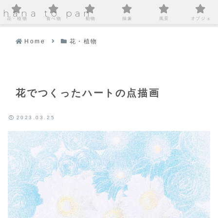
hana to pan
花・植物
食べ物
動物
抽象
風景
オブジェ
Home
花・植物
花でつくったハートの点描画
2023.03.25