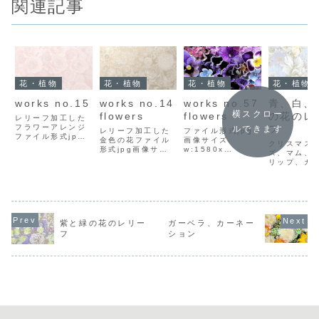
関連記事
花・植物
花・植物
花・植物
花・植物
works no.15
works no.14
works no.57
青、白、
横スクロー
flowers
flowers
の花のレ
レリーフ加工した
フラワーアレンジ
フ
ルできます
レリーフ加工した
ファイル形式jpg
ファイル形式jpg
金色の花ファイル
画像サイズ
クリスマス
画像サイズ
形式jpg画像サイ
w:1580x
ズ、マム、
w:1500x
ズw:1500x
h:1129pxファイ
リップ、ガ
h:1000pxファイ
h:1000pxファイ
ルサイズ1.3MBダ
の花をエン
ルサイズ403KBダ
ルサイズ638KBダ
ウンロード方法イ
工しました
ウンロード方法イ
ウンロード方法イ
ラスト上で右クリ
ル形式jpg
ラスト上で右クリ
ラスト上で右クリ
ックして「名前を
イズw:150
ックして「名前を
ックして「名前を
付けて画像を保
h:1108p
付けて画像を保
付けて画像を保
存」を選択し、保
ルサイズ73
存」を選択し、保
紫と緑の花のレリー
ガーベラ、カーネー
存」を選択し、保
存先を選んでダウ
ウンロード
存先を選んでダウ
存先を選んでダウ
ンロードしてくだ
フ
ション
ラスト上で
ンロードしてくだ
ンロードしてくだ
さい。
ックして「
さい。
さい。
付けて画像
存」を選択
存先...