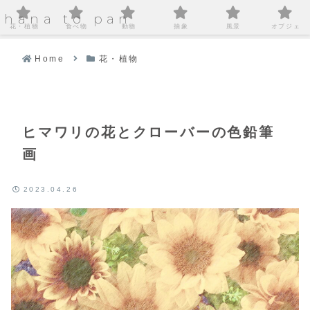
hana to pan
花・植物
食べ物
動物
抽象
風景
オブジェ
Home
花・植物
ヒマワリの花とクローバーの色鉛筆
画
2023.04.26