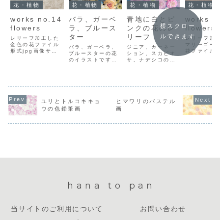
花・植物
花・植物
花・植物
花・植物
works no.14
バラ、ガーベ
青地に白とピ
works n
横スクロー
flowers
ラ、ブルース
ンクの花のレ
flowers
ター
リーフ
ルできます
レリーフ加工した
レリーフ加
金色の花ファイル
マリーゴー
バラ、ガーベラ、
ジニア、カーネー
形式jpg画像サイ
花ファイル
ブルースターの花
ション、スカビオ
ズw:1500x
jpg画像サ
のイラストです。
サ、ナデシコの花
h:1000pxファイ
w:1500x
ファイル形式jpg
をエンボス加工し
ルサイズ638KBダ
h:999px
画像サイズ
ましたファイル形
ウンロード方法イ
サイズ833
w:1500px
式jpg画像サイズ
ラスト上で右クリ
ンロード方
h:1001pxファイ
w:1500x
ックして「名前を
スト上で右
ルサイズ1.1MBダ
h:1127pxファイ
付けて画像を保
クして「名
ウンロード方法イ
ルサイズ1.2MBダ
ユリとトルコキキョ
ヒマワリのパステル
存」を選択し、保
けて画像を
ラスト上で右クリ
ウンロード方法イ
存先を選んでダウ
を選択し、
ウの色鉛筆画
画
ックして「名前を
ラスト上で右クリ
ンロードしてくだ
を選んでダ
付けて画像を保
ックして「名前を
さい。
ードしてく
存」を選択し、保
付けて画像を保
い。
存先を選んでダウ
存」を選択し、保
ンロードし...
存先を...
hana to pan
当サイトのご利用について
お問い合わせ