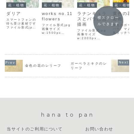
花・植物
花・植物
花・植物
花・植物
ダリア
works no.11
ラナンキュラ
黄色の花
横スクロー
flowers
スとバラの点
彩画
スマートフォンの
待ち受け素材です
描画
ルできます
ファイル形式jpg
黄色のガー
ファイル形式jpg
画像サイズ
バラ、マム
ファイル形式jpg
画像サイズ
w:1500px
風タッチで
画像サイズ
w:1291px
h:1000pxファイ
したファイ
w:2000px
h:2220pxファイ
ルサイズ743KBダ
jpg画像サ
h:1555pxファイ
ルサイズ1.3MBダ
ウンロード方法イ
w:1500px
ルサイズ1.4MBダ
ウンロード方法イ
ラスト上で右クリ
h:1000p
ウンロード方法イ
ラスト上で右クリ
ックして「名前を
ルサイズ65
ラスト上で右クリ
ックして「名前を
付けて画像を保
ウンロード
ックして「名前を
付けて画像を保
存」を選択し、保
ラスト上で
付けて画像を保
存」を選択し、保
ガーベラとキクのレ
存先を選んでダウ
ックして「
存」を選択し、保
金色の花のレリーフ
存先を選んでダウ
リーフ
ンロードしてくだ
付けて画像
存先を選んでダウ
ンロードしてくだ
さい。
存」を選択
ンロードしてくだ
さい。
存先を選ん
さい。
ンロー...
hana to pan
当サイトのご利用について
お問い合わせ