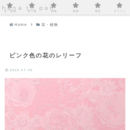
hana to pan
花・植物
食べ物
動物
抽象
風景
オブジェ
Home
花・植物
ピンク色の花のレリーフ
2023.07.30