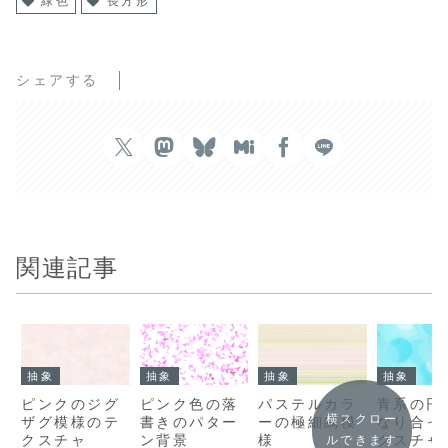
緑色
長方形
シェアする
関連記事
抽象
抽象
抽象
抽象
ピンクのジグ
ピンク色の落
パステルカラ
青系の円
横スクロー
ザグ模様のテ
書きのパター
ーの極細縞模
なり合っ
クスチャ
ン背景
様
クスチャ
ルできます