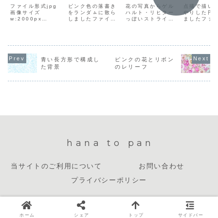
ファイル形式jpg
ピンク色の落書き
花の写真からゲル
点描で描い
画像サイズ
をランダㇺに散ら
ハルト・リヒター
やりした円
w:2000px
しましたファイル
っぽいストライプ
ましたファ
h:1333pxファイ
形式png画像サイ
を作ってみました
式jpg画像
ルサイズ735KBダ
ズw:2000px
ファイル形式jpg
w:2000px
ウンロード方法イ
h:1334pxファイ
画像サイズ
h:1333p
ラスト上で右クリ
ルサイズ1.7MBダ
w:2000px
ルサイズ1.
ックして「名前を
ウンロード方法イ
h:1333pxファイ
ウンロード
付けて画像を保
ラスト上で右クリ
ルサイズ427KBダ
ラスト上で
青い長方形で構成し
ピンクの花とリボン
存」を選択し、保
ックして「名前を
ウンロード方法イ
ックして「
た背景
のレリーフ
存先を選んでダウ
付けて画像を保
ラスト上で右クリ
付けて画像
ンロードしてくだ
存」を選択し、保
ックして「名前を
存」を選択
さい。
存先を選んでダウ
付けて画像を保
存先を選ん
ンロードしてくだ
存」を選択し、保
ンロードし
さ...
存先を選ん...
さい...
hana to pan
当サイトのご利用について
お問い合わせ
プライバシーポリシー
© 2023 hana to pan.
ホーム
シェア
トップ
サイドバー