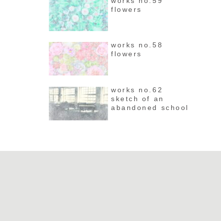
works no.59
flowers
works no.58
flowers
works no.62
sketch of an
abandoned school