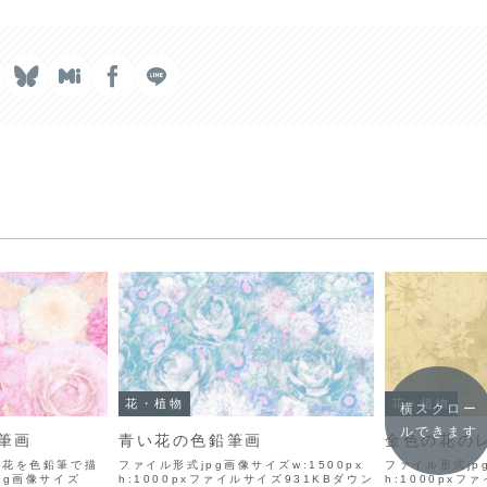
花・植物
花・植物
横スクロー
ルできます
筆画
青い花の色鉛筆画
金色の花の
の花を色鉛筆で描
ファイル形式jpg画像サイズw:1500px
ファイル形式jpg
pg画像サイズ
h:1000pxファイルサイズ931KBダウン
h:1000pxフ