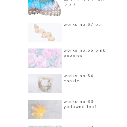
フォ）
works no.67 epi
works no.65 pink
peonies
works no.64
cookie
works no.63
yellowed leaf