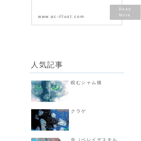
イラストACは、
無料でおしゃれな
かわいい季節のイ
www.ac-illust.com
ベント・人物・動
物・フレーム・子
供などのイラスト
がAI・JPEG・
PNGでダウンロー
ドできる素材...
人気記事
睨むシャム猫
クラゲ
虫（ペレイデスモル