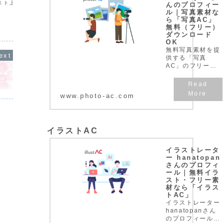
スト上で右クリックして
h:2220pxファイルサイズ2.5MBダウン
h:102
んのプロフィー
画像を保存」を選択し、
ロード方法イラスト上で右クリックして
ロード方
ル｜写真素材な
ダウンロードしてくださ
「名前を付けて画像を保存」を選択し、
「名前を
ら「写真AC」
保存先を選んでダウンロードしてくださ
保存先を
無料（フリー）
い。
い。
ダウンロード
OK
無料写真素材を提
供する「写真
AC」のフリー写
真素材は、個人、
商用を問わず無料
でお使いいただけ
www.photo-ac.com
ます。クレジット
表記やリンクは一
切不要です。
Web、DTP、動画
などの写真素材と
イラストAC
してお使いくださ
い。
イラストレータ
ー hanatopan
さんのプロフィ
ール｜無料イラ
スト・フリー素
材なら「イラス
トAC」
イラストレーター
hanatopanさん
のプロフィール,