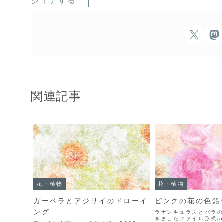
シェアする
関連記事
花・植物
花・植物
ガーベラとアジサイのドローイ
ピンクの花の色鉛
ング
ラナンキュラスとバラ
きましたファイル形式j