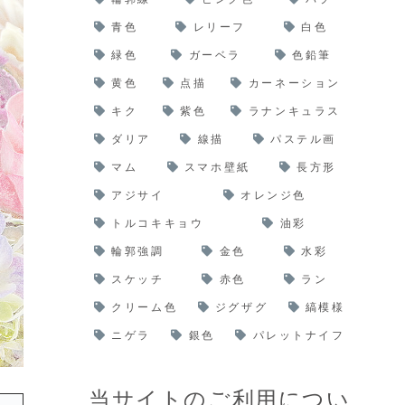
青色
レリーフ
白色
緑色
ガーベラ
色鉛筆
黄色
点描
カーネーション
キク
紫色
ラナンキュラス
ダリア
線描
パステル画
マム
スマホ壁紙
長方形
アジサイ
オレンジ色
トルコキキョウ
油彩
輪郭強調
金色
水彩
スケッチ
赤色
ラン
クリーム色
ジグザグ
縞模様
ニゲラ
銀色
パレットナイフ
当サイトのご利用につい