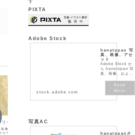
す
PIXTA
Adobe Stock
hanatopan 写
真、画像、アセ
ット
Adobe Stock か
ら hanatopan 写
真、画像、および
アセットをダウン
ロードします。
stock.adobe.com
花・植物
花・植
写真AC
レリーフ
カーネーション、ワスレナグサ
青と白
画像サイズw:1500x
スマートフォンの待ち受け素材ですファ
デージー
hanatopanさ
ァイルサイズ609KBダウン
イル形式jpg画像サイズw:1300px
ル形式jp