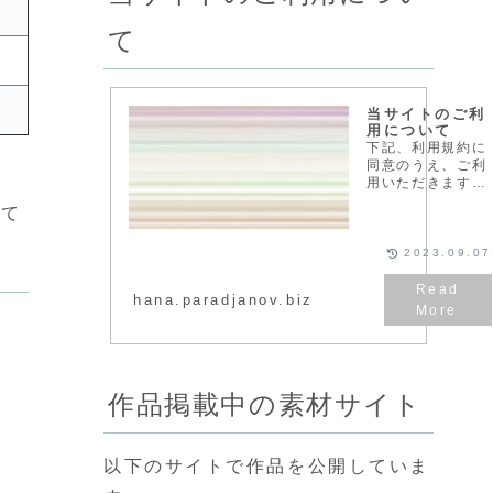
て
当サイトのご利
用について
下記、利用規約に
同意のうえ、ご利
用いただきますよ
うお願いいたしま
して
す。ご利用規定当
サイトで配布して
いる素材は、個
2023.09.07
人・法人を問わず
ご利用いただけま
hana.paradjanov.biz
す。クレジットの
表記、メールでの
連絡などは必要あ
りません。...
作品掲載中の素材サイト
以下のサイトで作品を公開していま