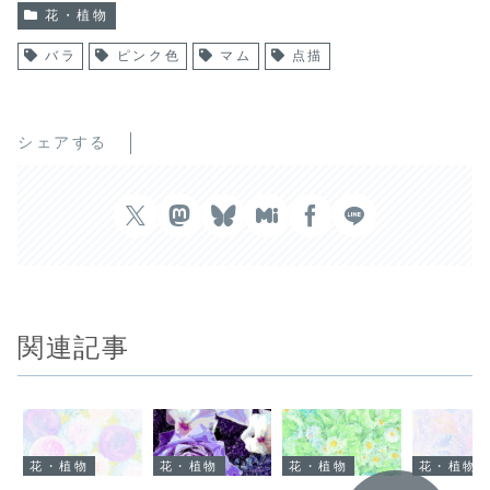
花・植物
バラ
ピンク色
マム
点描
シェアする
関連記事
花・植物
花・植物
花・植物
花・植物