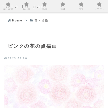
hana to pan
花・植物
食べ物
動物
抽象
風景
オブジェ
Home
花・植物
ピンクの花の点描画
2023.04.08