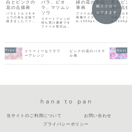
白とピンクの
バラ、ビオ
緑の花の色鉛
青とピン
横スクロー
花の点描画
ラ、マツムシ
筆画
花の点描
ソウ
ルできます
バラとトルコキキ
ファイル形式jpg
ファイル形式
ョウの花を点描で
画像サイズ
画像サイズ
スマートフォンの
描きましたファイ
w:1500px
w:1500px
待ち受け素材です
ル形式jpg画像サ
h:1000pxファイ
h:1078p
ファイル形式jpg
イズw:1500px
ルサイズ1.1MBダ
ルサイズ70
画像サイズ
h:1000pxファイ
ウンロード方法イ
ウンロード
w:1299px
ルサイズ650KBダ
ラスト上で右クリ
ラスト上で
h:2220pxファイ
ウンロード方法イ
ックして「名前を
ックして「
ルサイズ1.7MBダ
ラスト上で右クリ
付けて画像を保
付けて画像
ウンロード方法イ
ックして「名前を
存」を選択し、保
存」を選択
ラスト上で右クリ
ドリーミーなフラワ
ピンクの花のパステ
付けて画像を保
存先を選んでダウ
存先を選ん
ックして「名前を
ーアレンジ
ル画
存」を選択し、保
ンロードしてくだ
ンロードし
付けて画像を保
存先を選んでダウ
さい。
さい。
存」を選択し、保
ンロードしてく
存先を選んでダウ
だ...
ンロードしてくだ
さい。
hana to pan
当サイトのご利用について
お問い合わせ
プライバシーポリシー