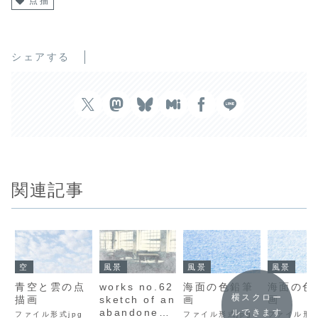
点描
シェアする
関連記事
空
風景
風景
風景
青空と雲の点
works no.62
海面の色鉛筆
海面の色
横スクロー
描画
sketch of an
画
画
abandoned
ルできます
ファイル形式jpg
ファイル形式jpg
ファイル形式