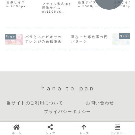
画像サイズ
school
画像サイズ
画像サイズ
ファイル形式jpg
w:2000px
w:1500px
w:1500px
画像サイズ
h:1500pxファイ
h:1001pxファイ
h:1001p
w:1196px
ルサイズ1MBダウ
ルサイズ1.2MBダ
ルサイズ1M
h:733pxファイル
ンロード方法イラ
ウンロード方法イ
ンロード方
サイズ765KBダウ
スト上で右クリッ
ラスト上で右クリ
スト上で右
ンロード方法イラ
クして「名前を付
ックして「名前を
クして「名
スト上で右クリッ
けて画像を保存」
付けて画像を保
けて画像を
クして「名前を付
を選択し、保存先
存」を選択し、保
を選択し、
けて画像を保存」
バラとスカビオサの
重なった寒色系の円
を選んでダウンロ
存先を選んでダウ
を選んでダ
を選択し、保存先
アレンジの色鉛筆画
パターン
ードしてくださ
ンロードしてくだ
ードしてく
を選んでダウンロ
い。
さい。
い。
ードしてくださ
い。
hana to pan
当サイトのご利用について
お問い合わせ
プライバシーポリシー
© 2023 hana to pan.
ホーム
シェア
トップ
サイドバー