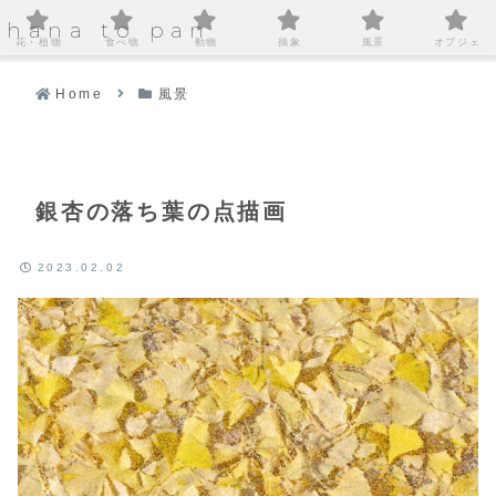
hana to pan
花・植物
食べ物
動物
抽象
風景
オブジェ
Home
風景
銀杏の落ち葉の点描画
2023.02.02