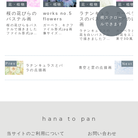
花・植物
花・植物
花・植物
花・植物
桜の花びらの
works no.5
ラナンキュラ
ガーベラ
横スクロー
パステル画
flowers
スのパステル
リアのレ
画
フ
ルできます
桜の花びらをパス
ガーベラ、キクフ
テルで描きました
ァイル形式jpg画
ラナンキュラスの
ガーベラと
ファイル形式jpg
像サイズ
花を白いパステル
の花をエン
画像サイズ
w:1500px
で描きましたファ
果で3D風に
w:1500px
h:844pxファイル
イル形式jpg画像
ました。フ
h:1000pxファイ
サイズ955KBダウ
サイズw:1500px
形式jpg画
ルサイズ341KBダ
ンロード方法イラ
h:1000pxファイ
ズw:1500x
ウンロード方法イ
スト上で右クリッ
ルサイズ445KBダ
h:1000p
ラスト上で右クリ
クして「名前を付
ウンロード方法イ
ルサイズ32
ックして「名前を
けて画像を保存」
ラスト上で右クリ
ウンロード
付けて画像を保
を選択し、保存先
ラナンキュラスとバ
ックして「名前を
ラスト上で
青空と雲の点描画
存」を選択し、保
を選んでダウンロ
ラの点描画
付けて画像を保
ックして「
存先を選んでダウ
ードしてくださ
存」を選択し、保
付けて画像
ンロードしてくだ
い。
存先を選んでダウ
存」を選択
さい。
ンロードしてく...
存先を選ん
ン...
hana to pan
当サイトのご利用について
お問い合わせ