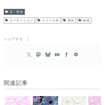
花・植物
カーネーション
クリーム色
紫色
線描
シェアする
関連記事