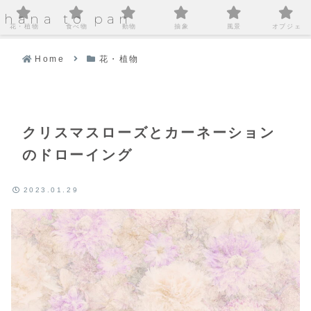
hana to pan
花・植物
食べ物
動物
抽象
風景
オブジェ
Home
花・植物
クリスマスローズとカーネーション
のドローイング
2023.01.29