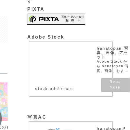
す
PIXTA
Adobe Stock
hanatopan 写
真、画像、アセ
ット
Adobe Stock か
ら hanatopan 写
真、画像、および
アセットをダウン
ロードします。
stock.adobe.com
写真AC
花・植物
花・植
花の色鉛筆画
桜の花びら（青）
銀色の
hanatopanさ