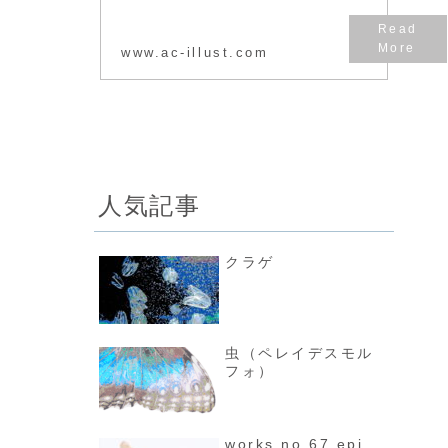
イラストACは、
無料でおしゃれな
かわいい季節のイ
www.ac-illust.com
ベント・人物・動
物・フレーム・子
供などのイラスト
がAI・JPEG・
PNGでダウンロー
ドできる素材...
人気記事
クラゲ
虫（ペレイデスモル
フォ）
works no.67 epi