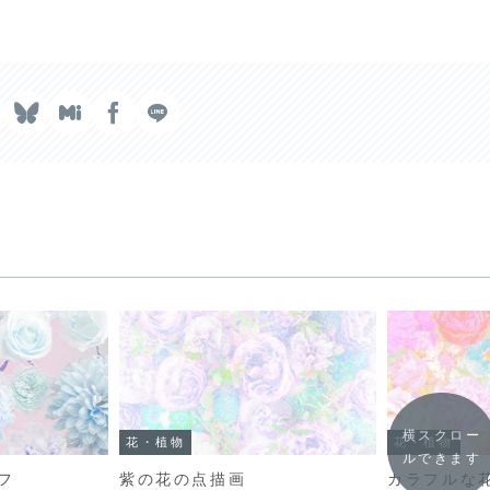
横スクロー
花・植物
花・植物
ルできます
フ
紫の花の点描画
カラフルな