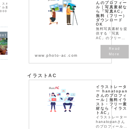
んのプロフィー
、スカビオサを色鉛筆で
桜の花びらのイラストです。ファイル形
カーネー
ル｜写真素材な
イル形式jpg画像サイズ
式jpg画像サイズw:1500px h:1000px
式jpg画
ら「写真AC」
:1000pxファイルサイズ
ファイルサイズ1.0MBダウンロード方法
ファイル
ロード方法イラスト上で右
イラスト上で右クリックして「名前を付
イラスト
無料（フリー）
名前を付けて画像を保
けて画像を保存」を選択し、保存先を選
けて画像
ダウンロード
保存先を選んでダウンロ
んでダウンロードしてください。
んでダウ
OK
無料写真素材を提
供する「写真
AC」のフリー写
真素材は、個人、
商用を問わず無料
でお使いいただけ
www.photo-ac.com
ます。クレジット
表記やリンクは一
切不要です。
Web、DTP、動画
などの写真素材と
イラストAC
してお使いくださ
い。
イラストレータ
ー hanatopan
さんのプロフィ
ール｜無料イラ
スト・フリー素
材なら「イラス
トAC」
イラストレーター
hanatopanさん
のプロフィール,