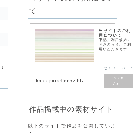
て
当サイトのご利
用について
下記、利用規約に
同意のうえ、ご利
用いただきますよ
うお願いいたしま
す。ご利用規定当
サイトで配布して
して
いる素材は、個
2023.09.07
人・法人を問わず
ご利用いただけま
hana.paradjanov.biz
す。クレジットの
表記、メールでの
連絡などは必要あ
りません。...
作品掲載中の素材サイト
以下のサイトで作品を公開していま