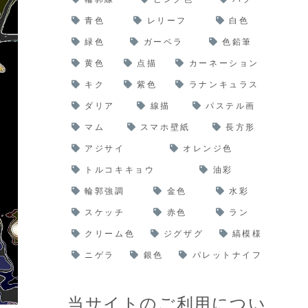
青色
レリーフ
白色
緑色
ガーベラ
色鉛筆
黄色
点描
カーネーション
キク
紫色
ラナンキュラス
ダリア
線描
パステル画
マム
スマホ壁紙
長方形
アジサイ
オレンジ色
トルコキキョウ
油彩
輪郭強調
金色
水彩
スケッチ
赤色
ラン
クリーム色
ジグザグ
縞模様
ニゲラ
銀色
パレットナイフ
当サイトのご利用につい