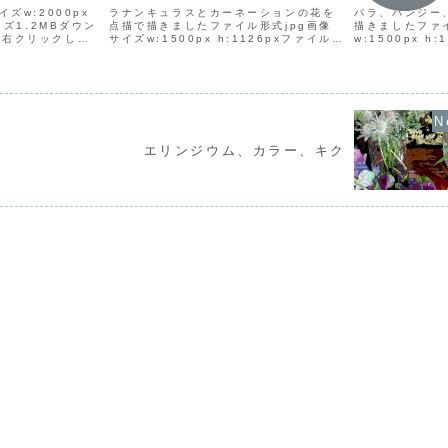
ズw:2000px
ラナンキュラスとカーネーションの花を
バラ、パンジー
イズ1.2MBダウン
点描で描きましたファイル形式jpg画像
描きましたファ
で右クリックして
サイズw:1500px h:1126pxファイルサ
w:1500px h
保存」を選択し、
イズ742KBダウンロード方法イラスト上
744KBダウン
ロードしてくださ
で右クリックして「名前を付けて画像を
クリックして「
保存」を選択し、保存先を選んでダウン
存」を選択し、
ロー...
ードして...
エリンジウム、カラー、キク