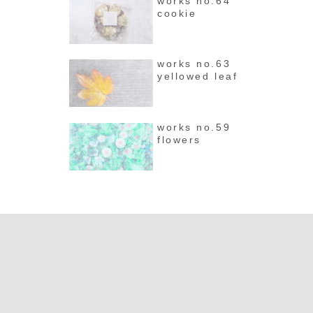
works no.64
cookie
works no.63
yellowed leaf
works no.59
flowers