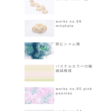
works no.66
mitshele
睨むシャム猫
パステルカラーの極
細縞模様
works no.65 pink
peonies