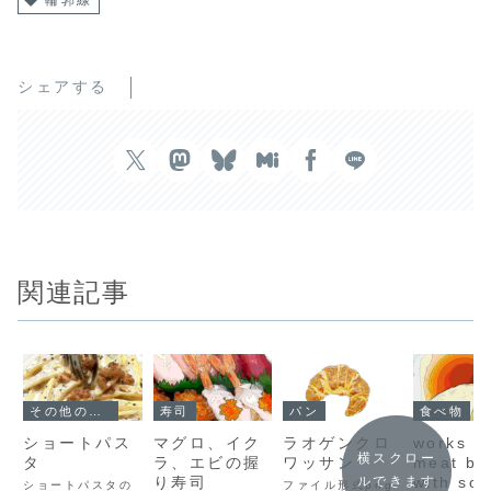
輪郭線
シェアする
関連記事
その他の食べ物
寿司
パン
食べ物
ショートパス
マグロ、イク
ラオゲンクロ
works n
横スクロー
タ
ラ、エビの握
ワッサン
meat bu
り寿司
with so
ルできます
ショートパスタの
ファイル形式png