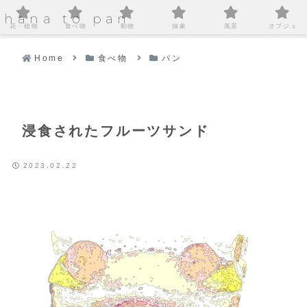
hana to pan
花・植物
食べ物
動物
抽象
風景
オブジェ
Home
食べ物
パン
浸食されたフルーツサンド
2023.02.22