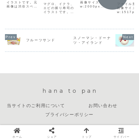
イラストです。元
画像サイズ
sauce
マグロ、イクラ、
ファイル形式
画像は渋谷スペイ
w:2000px
エビの握り寿司の
画像サイズ
ン坂下のイタリア
h:1333pxファイ
イラストです。フ
w:1517px
『ラ・ソフィッ
ルサイズ1.6MBダ
ァイル形式jpg画
h:1176p
タ』の「ショート
ウンロード方法イ
像サイズ
ルサイズ57
生パスタ クリーム
ラスト上で右クリ
w:1914px
ウンロード
ソース ゴルゴンゾ
ックして「名前を
h:1292pxファイ
ラスト上で
ーラとくるみ」フ
付けて画像を保
ルサイズ1.4MBダ
ックして「
ァイル形式jpg画
存」を選択し、保
ウンロード方法イ
付けて画像
スノーマン・ドーナ
像サイズ
存先を選んでダウ
フルーツサンド
ラスト上で右クリ
存」を選択
ツ・アイランド
w:1340px
ンロードしてくだ
ックして「名前を
存先を選ん
h:981pxファイル
さい。
付けて画像を保
ンロードし
サイズ872KBダウ
存」を選択し、保
さい。クレ
ンロード...
存先を選んでダウ
ト・リンク
ンロードして...
不要
hana to pan
当サイトのご利用について
お問い合わせ
プライバシーポリシー
© 2023 hana to pan.
ホーム
シェア
トップ
サイドバー