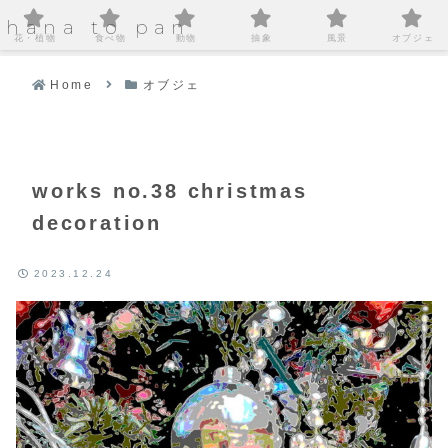
hana to pan
花・植物
食べ物
動物
抽象
風景
オブジェ
Home
オブジェ
works no.38 christmas
decoration
2023.12.24