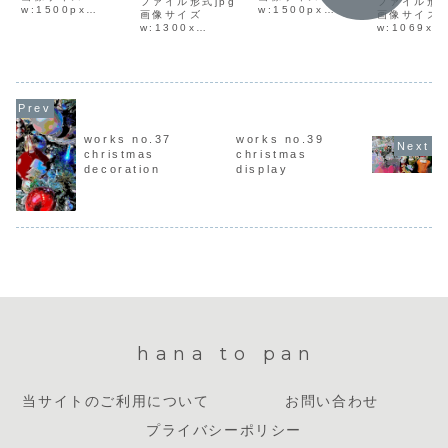
ファイル形式jpg
ファイル形式
w:1500px
w:1500px
画像サイズ
画像サイズ
h:1000pxファイ
h:1000pxファイ
w:1300x
w:1069x
ルサイズ686KBダ
ルサイズ673KBダ
h:962pxファイル
h:1504p
ウンロード方法イ
ウンロード方法イ
サイズ496KBダウ
ルサイズ59
ラスト上で右クリ
ラスト上で右クリ
ンロード方法イラ
ウンロード
ックして「名前を
ックして「名前を
スト上で右クリッ
ラスト上で
付けて画像を保
付けて画像を保
クして「名前を付
ックして「
存」を選択し、保
存」を選択し、保
けて画像を保存」
付けて画像
存先を選んでダウ
存先を選んでダウ
を選択し、保存先
存」を選択
ンロードしてくだ
ンロードしてくだ
を選んでダウンロ
存先を選ん
works no.37
works no.39
さい。
さい。
ードしてくださ
ンロードし
christmas
christmas
い。
さい。
decoration
display
hana to pan
当サイトのご利用について
お問い合わせ
プライバシーポリシー