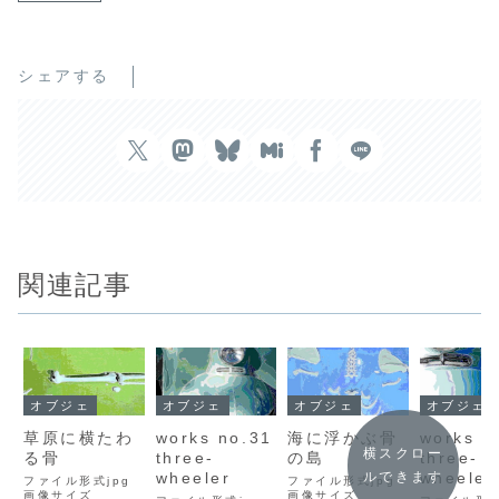
シェアする
関連記事
オブジェ
オブジェ
オブジェ
オブジェ
草原に横たわ
works no.31
海に浮かぶ骨
works n
横スクロー
る骨
three-
の島
three-
wheeler
wheeler
ルできます
ファイル形式jpg
ファイル形式jpg
画像サイズ
画像サイズ