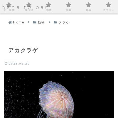
hana to pan
花・植物
食べ物
動物
抽象
風景
オブジェ
Home
動物
クラゲ
アカクラゲ
2023.06.29