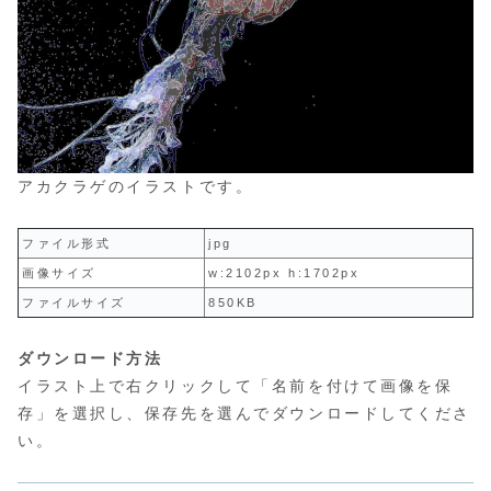
アカクラゲのイラストです。
ファイル形式
jpg
画像サイズ
w:2102px h:1702px
ファイルサイズ
850KB
ダウンロード方法
イラスト上で右クリックして「名前を付けて画像を保
存」を選択し、保存先を選んでダウンロードしてくださ
い。