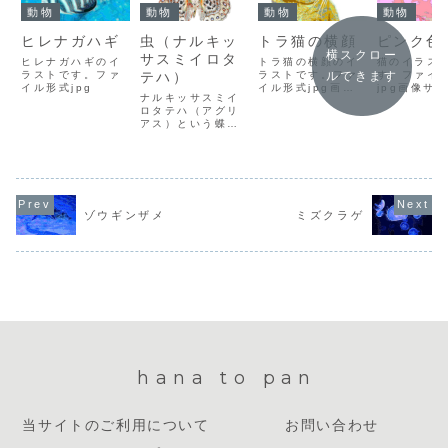
動物
動物
動物
動物
ヒレナガハギ
虫（ナルキッ
トラ猫の横顔
ピンク色
横スクロー
サスミイロタ
ヒレナガハギのイ
トラ猫の横顔のイ
猫のイラス
ラストです。ファ
テハ）
ラストです。ファ
す。ファイ
ルできます
イル形式jpg
イル形式jpg画像
jpg画像サ
ナルキッサスミイ
サイズw:1500px
w:1500px
ロタテハ（アグリ
h:1500xファイル
h:1000p
アス）という蝶の
サイズ919KBダウ
ルサイズ40
イラストです。フ
ンロード方法イラ
ウンロード
ァイル形式png
スト上で右クリッ
ラスト上で
クして「名前を付
ックして「
けて画像を保存」
付けて画像
を選択し、保存先
存」を選択
を選んでダウンロ
存先を選ん
ゾウギンザメ
ミズクラゲ
ードしてくださ
ンロードし
い。
さい。
hana to pan
当サイトのご利用について
お問い合わせ